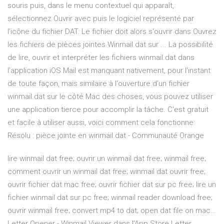
souris puis, dans le menu contextuel qui apparaît,
sélectionnez Ouvrir avec puis le logiciel représenté par
l'icône du fichier DAT. Le fichier doit alors s'ouvrir dans Ouvrez
les fichiers de pièces jointes Winmail.dat sur ... La possibilité
de lire, ouvrir et interpréter les fichiers winmail.dat dans
l'application iOS Mail est manquant nativement, pour l'instant
de toute façon, mais similaire à l'ouverture d'un fichier
winmail.dat sur le côté Mac des choses, vous pouvez utiliser
une application tierce pour accomplir la tâche. C'est gratuit
et facile à utiliser aussi, voici comment cela fonctionne:
Résolu : pièce jointe en winmail.dat - Communauté Orange
lire winmail dat free; ouvrir un winmail dat free; winmail free;
comment ouvrir un winmail dat free; winmail dat ouvrir free;
ouvrir fichier dat mac free; ouvrir fichier dat sur pc free; lire un
fichier winmail dat sur pc free; winmail reader download free;
ouvrir winmail free; convert mp4 to dat; open dat file on mac…
‎Letter Opener - Winmail Viewer dans l’App Store ‎Letter